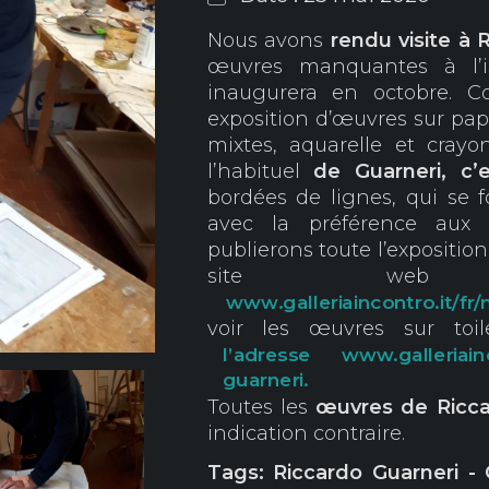
Nous avons
rendu visite à 
œuvres manquantes à l’i
inaugurera en octobre. C
exposition d’œuvres sur pap
mixtes, aquarelle et cray
l’habituel
de Guarneri, c’
bordées de lignes, qui se 
avec la préférence aux c
publierons toute l’expositio
site web 
www.galleriaincontro.it/fr/
voir les œuvres sur toi
l’adresse www.galleriaincon
guarneri.
Toutes les
œuvres de Ricc
indication contraire.
Tags: Riccardo Guarneri -