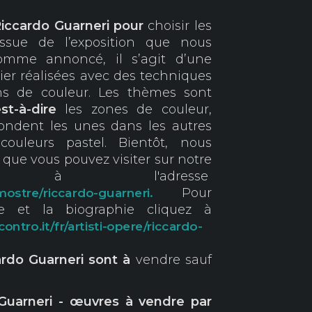
Riccardo Guarneri pour
choisir les
ssue de l’exposition que nous
omme annoncé, il s’agit d’une
ier réalisées avec des techniques
ons de couleur. Les thèmes sont
est-à-dire
les zones de couleur,
fondent les unes dans les autres
ouleurs pastel. Bientôt, nous
n que vous pouvez visiter sur notre
à l'adresse
Pour
mostre/riccardo-guarneri.
le et la biographie cliquez à
tro.it/fr/artisti-opere/riccardo-
ardo
Guarneri sont à
vendre sauf
 Guarneri - œuvres à vendre par