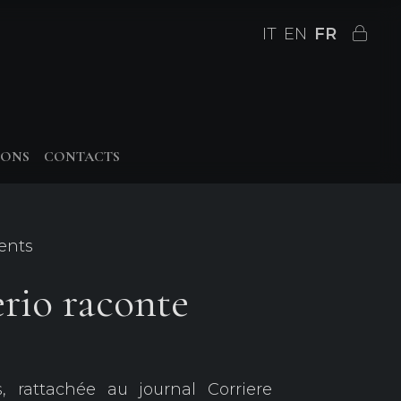
IT
EN
FR
IONS
CONTACTS
ents
rio raconte
 rattachée au journal Corriere