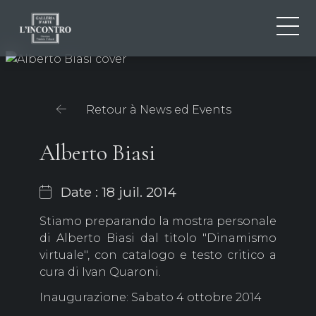
QUI SOMMES-NOU
IT
EN
NEWS ED EVENTS
Retour à News ed Events
FR
ARTISTES ET ŒUVRES
EXPOSITIONS
Alberto Biasi
CONTACTS
Date : 18 juil. 2014
Stiamo preparando la mostra personale
di Alberto Biasi dal titolo "Dinamismo
virtuale", con catalogo e testo critico a
cura di Ivan Quaroni.
Inaugurazione: Sabato 4 ottobre 2014