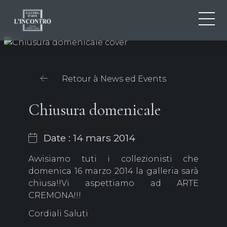
QUI SOMMES-NOU
IT
EN
NEWS ED EVENTS
Retour à News ed Events
FR
ARTISTES ET ŒUVRES
EXPOSITIONS
Chiusura domenicale
CONTACTS
Date : 14 mars 2014
Avvisiamo tuti i collezionisti che
domenica 16 marzo 2014 la galleria sarà
chiusa!!Vi aspettiamo ad ARTE
CREMONA!!!
Cordiali Saluti