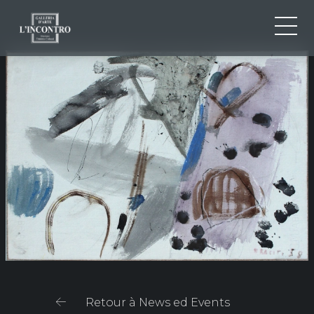
QUI SOMMES-NOU
IT
EN
NEWS ED EVENTS
FR
ARTISTES ET ŒUVRES
EXPOSITIONS
CONTACTS
Retour à News ed Events