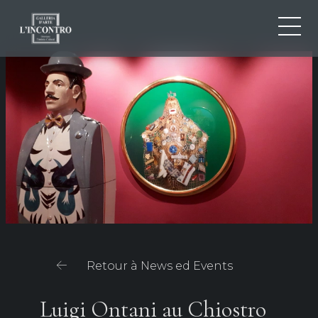
QUI SOMMES-NOU
IT
EN
NEWS ED EVENTS
FR
ARTISTES ET ŒUVRES
EXPOSITIONS
CONTACTS
Retour à News ed Events
Luigi Ontani au Chiostro