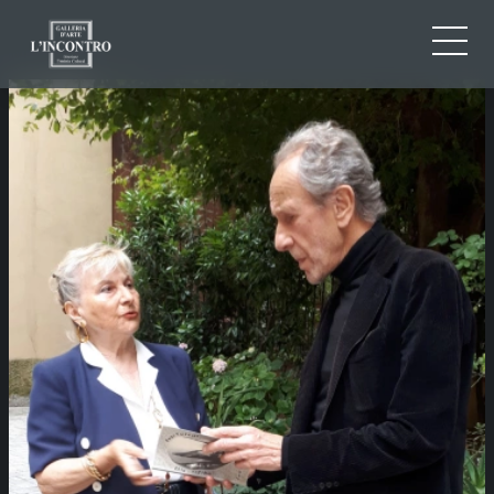
QUI SOMMES-NOU
IT
EN
NEWS ED EVENTS
FR
ARTISTES ET ŒUVRES
EXPOSITIONS
CONTACTS