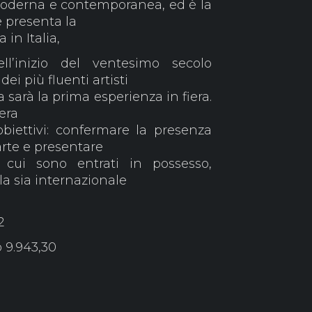
 moderna e contemporanea, ed è la
e presenta la
in Italia,
ll’inizio del ventesimo secolo
i più fluenti artisti
 sarà la prima esperienza in fiera.
era
biettivi: confermare la presenza
arte e presentare
 cui sono entrati in possesso,
la sia internazionale
2
 9.943,30