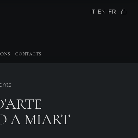
IT
EN
FR
IONS
CONTACTS
ents
D'ARTE
O A MIART