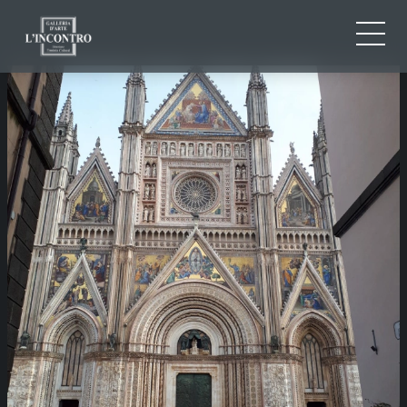
QUI SOMMES-NOU
IT
EN
NEWS ED EVENTS
FR
ARTISTES ET ŒUVRES
EXPOSITIONS
CONTACTS