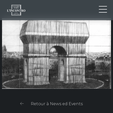
QUI SOMMES-NOU
IT
EN
NEWS ED EVENTS
FR
ARTISTES ET ŒUVRES
EXPOSITIONS
CONTACTS
Retour à News ed Events