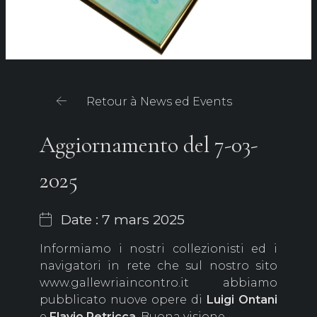
Retour à News ed Events
Aggiornamento del 7-03-
2025
Date : 7 mars 2025
Informiamo i nostri collezionisti ed i
navigatori in rete che sul nostro sito
www.gallewriaincontro.it abbiamo
pubblicato nuove opere di
Luigi Ontani
e
Flavio Petricca
. Buona visione