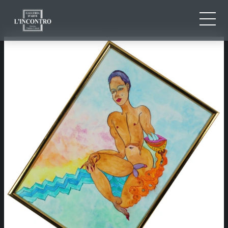
QUI SOMMES-NOU
IT
EN
NEWS ED EVENTS
FR
ARTISTES ET ŒUVRES
EXPOSITIONS
CONTACTS