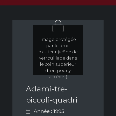
Image protégée
par le droit
d'auteur (icône de
verrouillage dans
le coin supérieur
droit pour y
accéder)
Adami-tre-
piccoli-quadri
Année : 1995