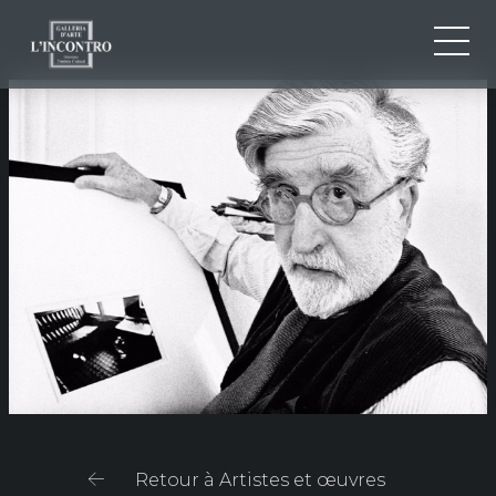
QUI SOMMES-NOU
IT
EN
NEWS ED EVENTS
FR
ARTISTES ET ŒUVRES
EXPOSITIONS
CONTACTS
Retour à Artistes et œuvres