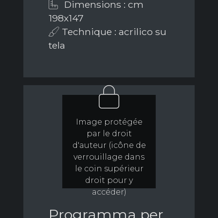
Dimensions : cm
198x147
Technique : acrilico su
tela
Image protégée
par le droit
d'auteur (icône de
verrouillage dans
le coin supérieur
droit pour y
accéder)
Programma per