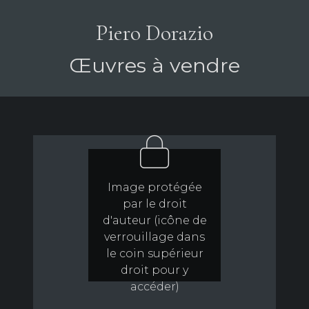
Piero Dorazio
Œuvres à vendre
Image protégée
par le droit
d'auteur (icône de
verrouillage dans
le coin supérieur
droit pour y
accéder)