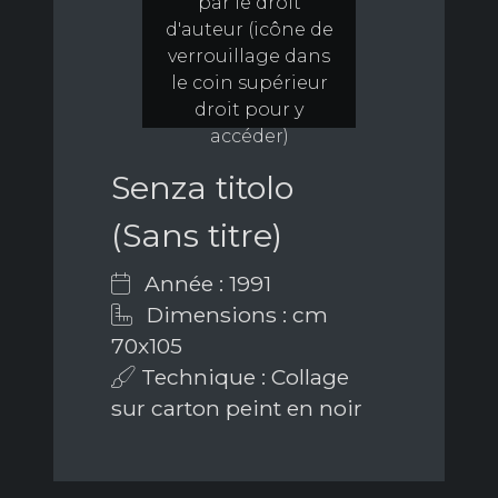
par le droit
d'auteur (icône de
verrouillage dans
le coin supérieur
droit pour y
accéder)
Senza titolo
(Sans titre)
Année : 1991
Dimensions : cm
70x105
Technique : Collage
sur carton peint en noir