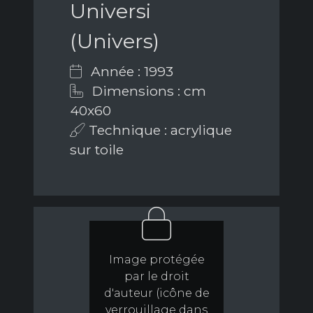
Universi
(Univers)
Année : 1993
Dimensions : cm
40x60
Technique : acrylique
sur toile
Image protégée
par le droit
d'auteur (icône de
verrouillage dans