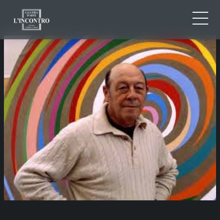
QUI SOMMES-NOU
IT
EN
NEWS ED EVENTS
FR
ARTISTES ET ŒUVRES
EXPOSITIONS
CONTACTS