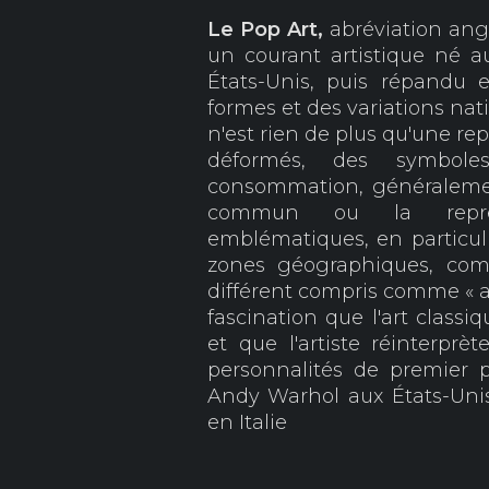
Le Pop
Art,
abréviation angl
un courant artistique né 
États-Unis, puis répandu 
formes et des variations nat
n'est rien de plus qu'une re
déformés, des symbole
consommation, généralemen
commun ou la représ
emblématiques, en particul
zones géographiques, com
différent compris comme « art
fascination que l'art classi
et que l'artiste réinterprè
personnalités de premier p
Andy Warhol aux États-Unis
en Italie