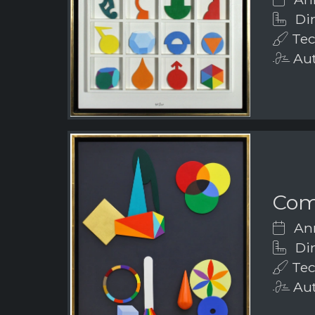
Dim
Tech
Aut
Com
Ann
Dim
Tech
Aut