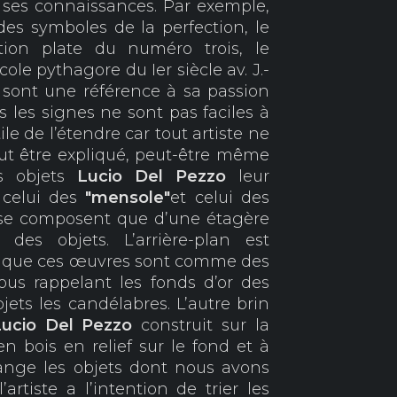
de ses connaissances. Par exemple,
des symboles de la perfection, le
ation plate du numéro trois, le
cole pythagore du Ier siècle av. J.-
s sont une référence à sa passion
us les signes ne sont pas faciles à
le de l’étendre car tout artiste ne
eut être expliqué, peut-être même
es objets
Lucio Del Pezzo
leur
celui des
"mensole"
et celui des
se composent que d’une étagère
des objets. L’arrière-plan est
e que ces œuvres sont comme des
 nous rappelant les fonds d’or des
jets les candélabres. L’autre brin
Lucio Del Pezzo
construit sur la
en bois en relief sur le fond et à
rrange les objets dont nous avons
rtiste a l’intention de trier les