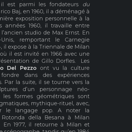
 il est parmi les fondateurs
du
nrico Baj, en 1960, il a déménagé à
ière exposition personnelle à la
 années 1960, il travaille entre
s l’ancien studio de Max Ernst. En
s-Unis, remportant le Carnegie
, il expose à la Triennale de Milan
où il est invité en 1966 avec une
résentation de Gillo Dorfles. Les
o Del Pezzo
ont vu la culture
e fondre dans des expériences
 Par la suite, il se tourne vers la
ulptures d’un personnage néo-
 les formes géométriques sont
gmatiques, mythique-rituel, avec,
r le langage pop. A noter la
a Rotonda della Besana à Milan
 En 1977, il retourne à Milan et
e scénographe, tandis qu’en 1984