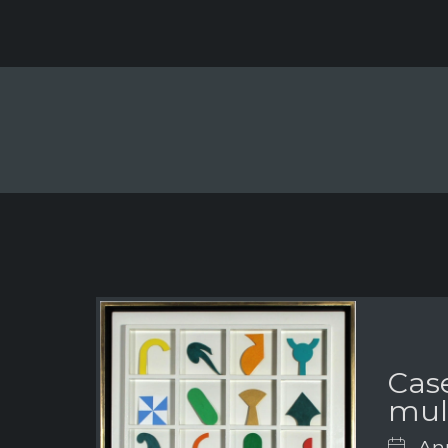
Case
mult
Ann