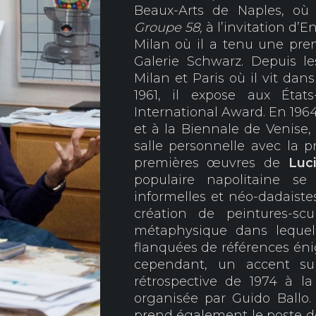
Beaux-Arts de Naples, où
Groupe 58,
à l’invitation d’E
Milan où il a tenu une prem
Galerie Schwarz. Depuis les
Milan et Paris où il vit dan
1961, il expose aux État
International Award. En 1964
et à la Biennale de Venise, 
salle personnelle avec la p
premières œuvres de
Luci
populaire napolitaine s
informelles et néo-dadaistes.
création de peintures-sc
métaphysique dans lequel
flanquées de références éni
cependant, un accent su
rétrospective de 1974 à l
organisée par Guido Ballo.
prend également le poste d