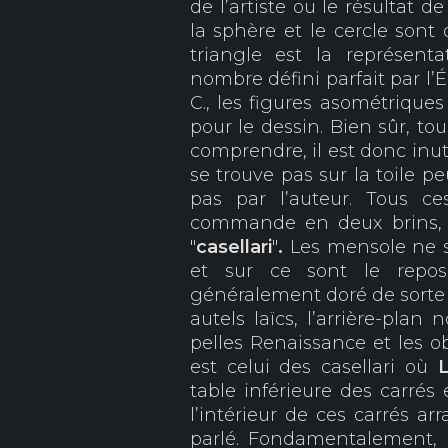
de l’artiste ou le résultat 
la sphère et le cercle sont 
triangle est la représent
nombre défini parfait par l’É
C., les figures asométrique
pour le dessin. Bien sûr, to
comprendre, il est donc inuti
se trouve pas sur la toile p
pas par l’auteur. Tous c
commande en deux brins, 
"
casellari
"
.
Les mensole ne 
et sur ce sont le repos 
généralement doré de sort
autels laïcs, l’arrière-plan
pelles Renaissance et les ob
est celui des casellari où
table inférieure des carrés 
l’intérieur de ces carrés a
parlé. Fondamentalement, l’a