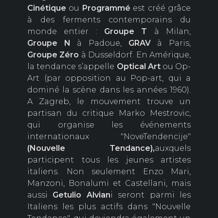
Cinétique
ou
Programmé
est créé grâce
à des ferments contemporains du
monde entier :
Groupe
T
à Milan,
Groupe
N
à Padoue,
GRAV
à Paris,
Groupe Zéro
à Dusseldorf. En Amérique,
la tendance s’appelle
Optical Art
ou Op-
Art (par opposition au Pop-art, qui a
dominé la scène dans les années 1960).
A Zagreb, le mouvement trouve un
partisan du critique Marko Mestrovic,
qui organise les événements
internationaux "NoveTendencije"
(Nouvelle Tendance),
auxquels
participent tous les jeunes artistes
italiens. Non seulement Enzo Mari,
Manzoni, Bonalumi et Castellani, mais
aussi
Getulio Alvian
i seront parmi les
Italiens les plus actifs dans "Nouvelle