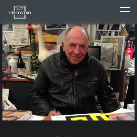
QUI SOMMES-NOU
IT
EN
NEWS ED EVENTS
FR
ARTISTES ET ŒUVRES
EXPOSITIONS
CONTACTS