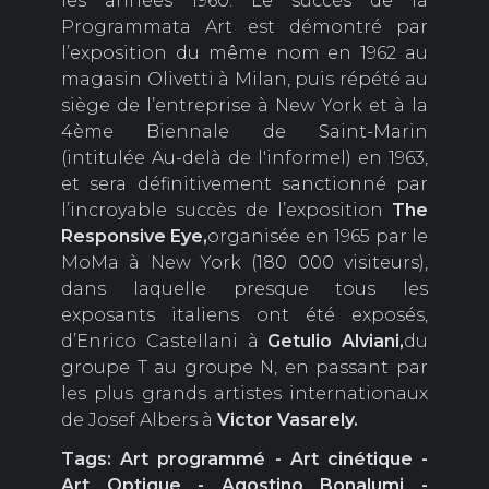
les années 1960. Le succès de la
Programmata Art est démontré par
l’exposition du même nom en 1962 au
magasin Olivetti à Milan, puis répété au
siège de l’entreprise à New York et à la
4ème Biennale de Saint-Marin
(intitulée Au-delà de l'informel) en 1963,
et sera définitivement sanctionné par
l’incroyable succès de l’exposition
The
Responsive Eye,
organisée en 1965 par le
MoMa à New York (180 000 visiteurs),
dans laquelle presque tous les
exposants italiens ont été exposés,
d’Enrico CasteIlani à
Getulio
Alviani,
du
groupe T au groupe N, en passant par
les plus grands artistes internationaux
de Josef Albers à
Victor
Vasarely.
Tags: Art programmé - Art cinétique -
Art Optique - Agostino Bonalumi -