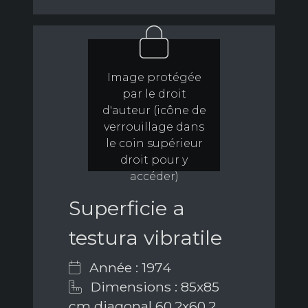
Image protégée
par le droit
d'auteur (icône de
verrouillage dans
le coin supérieur
droit pour y
accéder)
Superficie a
testura vibratile
Année : 1974
Dimensions : 85x85
cm diagonal 60,2x60,2