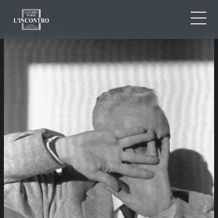
QUI SOMMES-NOU
IT
EN
NEWS ED EVENTS
FR
ARTISTES ET ŒUVRES
EXPOSITIONS
CONTACTS