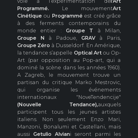
voie à l’expérimentation de
l’Art
Programmé.
Le mouvement
Art
Cinétique
ou
Programmé
est créé grâce
à des ferments contemporains du
monde entier :
Groupe
T
à Milan,
Groupe
N
à Padoue,
GRAV
à Paris,
Groupe Zéro
à Dusseldorf. En Amérique,
la tendance s’appelle
Optical Art
ou Op-
Art (par opposition au Pop-art, qui a
dominé la scène dans les années 1960).
A Zagreb, le mouvement trouve un
partisan du critique Marko Mestrovic,
qui organise les événements
internationaux "NoveTendencije"
(Nouvelle Tendance),
auxquels
participent tous les jeunes artistes
italiens. Non seulement Enzo Mari,
Manzoni, Bonalumi et Castellani, mais
aussi
Getulio Alvian
i seront parmi les