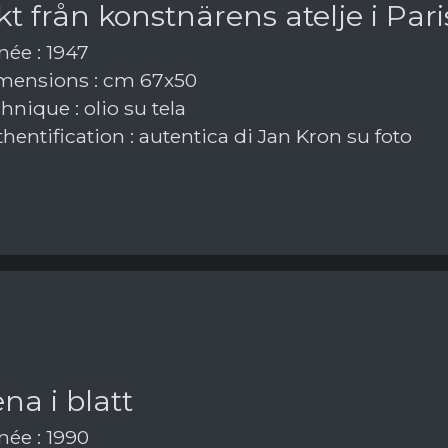
kt från konstnärens atelje i Pari
ée : 1947
ensions : cm 67x50
nique : olio su tela
hentification : autentica di Jan Kron su foto
na i blatt
ée : 1990