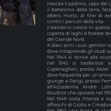
nascita il padrino, capo dei
il battesimo della terra, fa
albero morto, al fine di ass
contro i pericoli della vita.
Il bambino cresce in questa
coperta di laghi e foreste d
del Grande Nord.
A dieci anni i suoi genitori
dove intraprende gli studi sc
Nel 1944 si iscrive alla scu
nel 1945 si trasferisce a
Copenaghen, presso Aksel 
dove frequenta per un anno i 
giunge a Parigi, presso Fer
all’Accademia André Lot
Boudriot che sposerà nel 195
Nel 1949 visita Firenze e A
affreschi di Giotto e Cimabu
Nel 1950 una borsa di stud