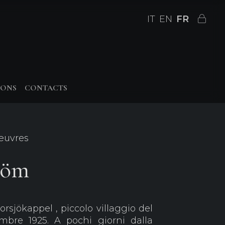
IT
EN
FR
IONS
CONTACTS
 œuvres
röm
sjökappel , piccolo villaggio del
embre 1925. A pochi giorni dalla