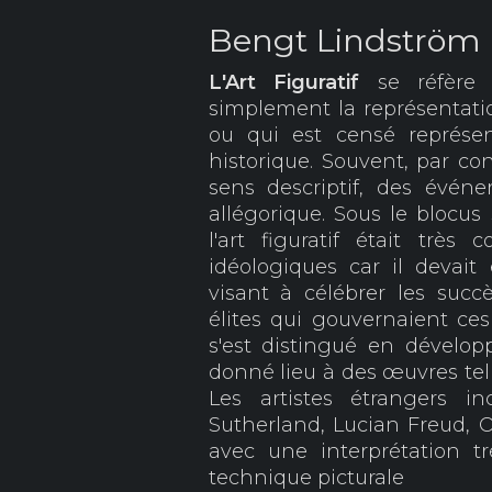
Bengt Lindström -
L'Art Figuratif
se réfère 
simplement la représentatio
ou qui est censé représe
historique. Souvent, par co
sens descriptif, des évén
allégorique. Sous le blocus 
l'art figuratif était très
idéologiques car il devait
visant à célébrer les suc
élites qui gouvernaient ces 
s'est distingué en dévelo
donné lieu à des œuvres te
Les artistes étrangers i
Sutherland, Lucian Freud, O
avec une interprétation tr
technique picturale