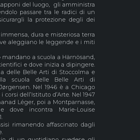
 Lapponi del luogo, gli amministra
cendolo passare tra le radici di un
icurargli la protezione degli dei
 immensa, dura e misteriosa terra
ove aleggiano le leggende e i miti
 lo mandano a scuola a Härnösand,
ientifici e dove inizia a dipingere.
ola delle Belle Arti di Stoccolma e
lla scuola delle Belle Arti di
Jørgensen. Nel 1946 è a Chicago
corsi dell’Istituto d’Arte. Nel 1947
nanad Léger, poi a Montparnasse,
he dove incontra Marie-Louise
1.
ssisi rimanendo affascinato dagli
e.
io di un quotidiano svedese gli