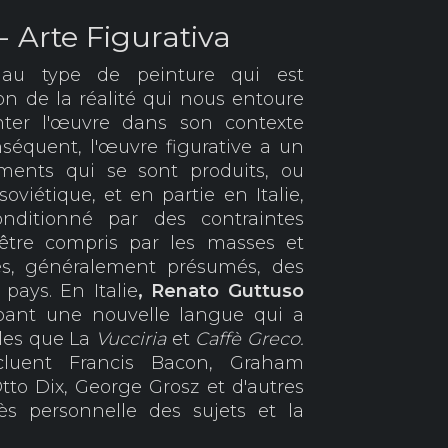
 Arte Figurativa
au type de peinture qui est
n de la réalité qui nous entoure
nter l'œuvre dans son contexte
nséquent, l'œuvre figurative a un
ements qui se sont produits, ou
soviétique, et en partie en Italie,
 conditionné par des contraintes
 être compris par les masses et
cès, généralement présumés, des
pays. En Italie
, Renato
Guttuso
ppant une nouvelle langue qui a
lles que La
Vucciria
et
Caffè Greco.
ncluent Francis Bacon, Graham
tto Dix, George Grosz et d'autres
ès personnelle des sujets et la