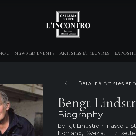
-NOU
NEWS ED EVENTS
ARTISTES ET ŒUVRES
EXPOSIT
Retour à Artistes et
Bengt Lindst
Biography
Bengt Lindström nasce a Stor
Norrland, Svezia, il 3 sett