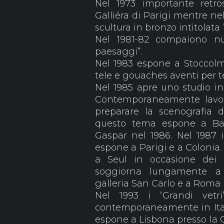
Nel 1973 importante retr
Galliéra di Parigi mentre ne
scultura in bronzo intitolata
Nel 1981-82 compaiono n
paesaggi”.
Nel 1983 espone a Stoccolm
tele e gouaches aventi per te
Nel 1985 apre uno studio in
Contemporaneamente lavor
preparare la scenografia 
questo tema espone a Barc
Gaspar nel 1986. Nel 1987 i
espone a Parigi e a Colonia.
a Seul in occasione dei g
soggiorna lungamente a
galleria San Carlo e a Roma p
Nel 1993 i “Grandi vetr
contemporaneamente in Itali
espone a Lisbona presso la G