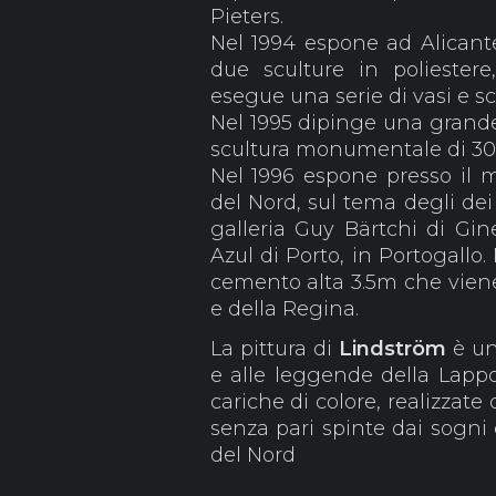
Pieters.
Nel 1994 espone ad Alicante 
due sculture in polieste
esegue una serie di vasi e s
Nel 1995 dipinge una grand
scultura monumentale di 30m
Nel 1996 espone presso il 
del Nord, sul tema degli dei
galleria Guy Bärtchi di Gin
Azul di Porto, in Portogallo.
cemento alta 3.5m che viene
e della Regina.
La pittura di
Lindström
è un
e alle leggende della Lapp
cariche di colore, realizzate
senza pari spinte dai sogni 
del Nord