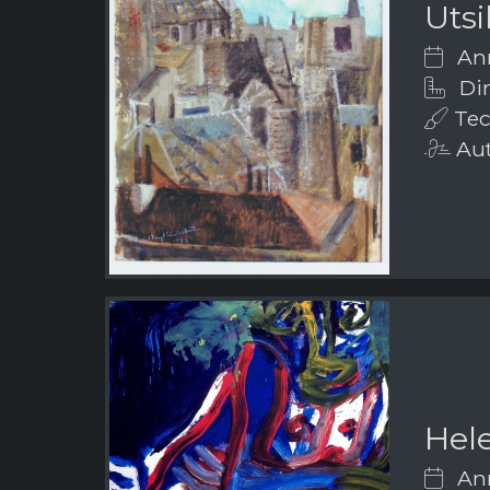
Utsi
Ann
Dim
Tech
Aut
Hele
Ann