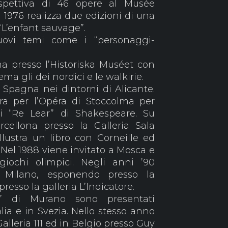
ospettiva di 46 opere al Musée
l 1976 realizza due edizioni di una
 “L’enfant sauvage”.
uovi temi come i “personaggi-
a presso l’Historiska Muséet con
ma gli dei nordici e le walkirie.
 Spagna nei dintorni di Alicante.
a per l’Opéra di Stoccolma per
di “Re Lear” di Shakespeare. Su
ellona presso la Galleria Sala
llustra un libro con Corneille ed
 Nel 1988 viene invitato a Mosca e
iochi olimpici. Negli anni ’90
 Milano, esponendo presso la
resso la galleria L’Indicatore.
i” di Murano sono presentati
a e in Svezia. Nello stesso anno
alleria 111 ed in Belgio presso Guy