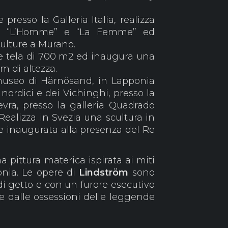
presso la Galleria Italia, realizza
re, “L’Homme” e “La Femme” ed
culture a Murano.
e tela di 700 m2 ed inaugura una
 di altezza.
museo di Härnösand, in Lapponia
 nordici e dei Vichinghi, presso la
evra, presso la galleria Quadrado
 Realizza in Svezia una scultura in
 inaugurata alla presenza del Re
a pittura materica ispirata ai miti
onia. Le opere di
Lindström
sono
 di getto e con un furore esecutivo
e dalle ossessioni delle leggende