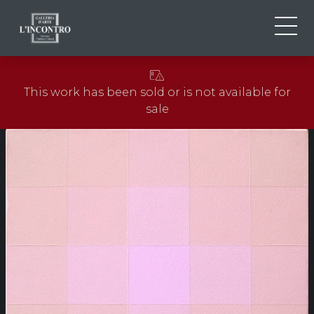
ABOUT US
IT
This work has been sold or is not available for
EN
NEWS AND EVENTS
sale
FR
ARTISTS AND WORKS
EXHIBITIONS
CONTACTS