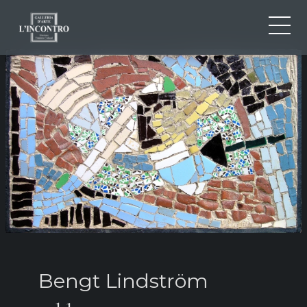
ABOUT US
IT
EN
NEWS AND EVENTS
FR
ARTISTS AND WORKS
EXHIBITIONS
CONTACTS
Bengt Lindström