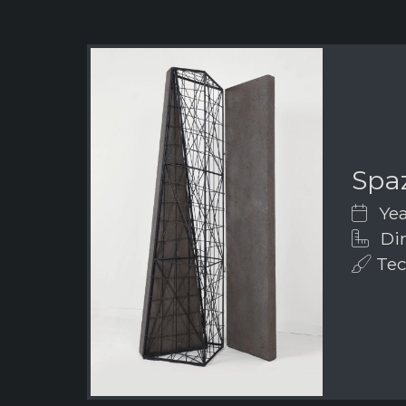
Spaz
Yea
Dim
Tec