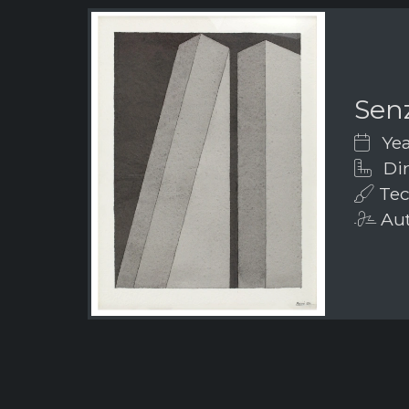
Senz
Yea
Dim
Tec
Aut