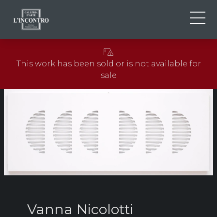
ABOUT US
IT
This work has been sold or is not available for
EN
NEWS AND EVENTS
sale
FR
ARTISTS AND WORKS
EXHIBITIONS
CONTACTS
Vanna Nicolotti