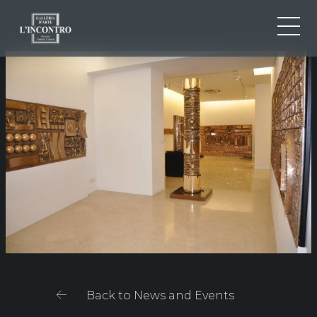
ABOUT US
IT
EN
NEWS AND EVENTS
FR
ARTISTS AND WORKS
EXHIBITIONS
CONTACTS
Back to News and Events