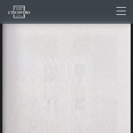
ABOUT US
IT
EN
NEWS AND EVENTS
FR
ARTISTS AND WORKS
EXHIBITIONS
CONTACTS