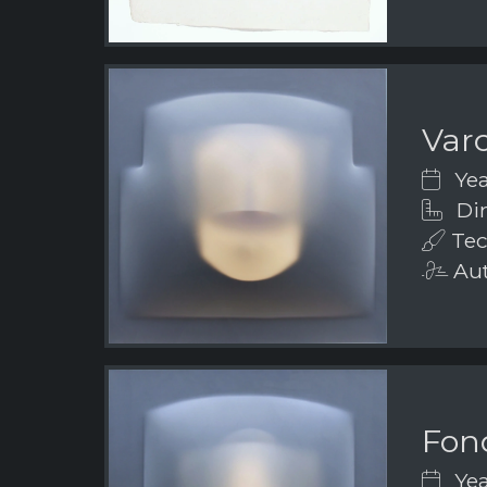
Varc
Yea
Dim
Tec
Aut
Fon
Yea