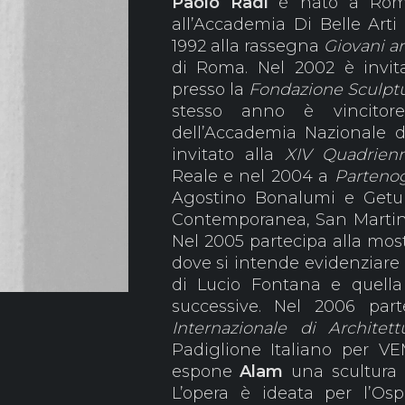
Paolo Radi
è nato a Roma
all’Accademia Di Belle Arti
1992 alla rassegna
Giovani art
di Roma. Nel 2002 è invitat
presso la
Fondazione Sculpt
stesso anno è vincitor
dell’Accademia Nazionale 
invitato alla
XIV Quadrienn
Reale e nel 2004 a
Partenog
Agostino Bonalumi e Getulio
Contemporanea, San Martino 
Nel 2005 partecipa alla mos
dove si intende evidenziare 
di Lucio Fontana e quella 
successive. Nel 2006 part
Internazionale di Architet
Padiglione Italiano per VE
espone
Alam
una scultura i
L’opera è ideata per l’Os