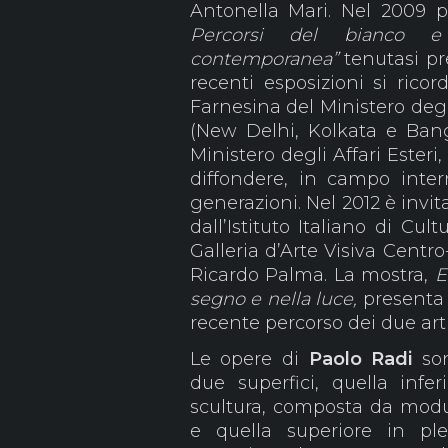
Antonella Mari. Nel 2009 p
Percorsi del bianco e 
contemporanea”
tenutasi pr
recenti esposizioni si rico
Farnesina del Ministero degli
(New Delhi, Kolkata e Bangk
Ministero degli Affari Esteri
diffondere, in campo inter
generazioni. Nel 2012 è invi
dall’Istituto Italiano di Cu
Galleria d’Arte Visiva Centr
Ricardo Palma. La mostra,
E
segno e nella luce,
presenta 
recente percorso dei due arti
Le opere di
Paolo Radi
son
due superfici, quella infe
scultura, composta da modul
e quella superiore in ple