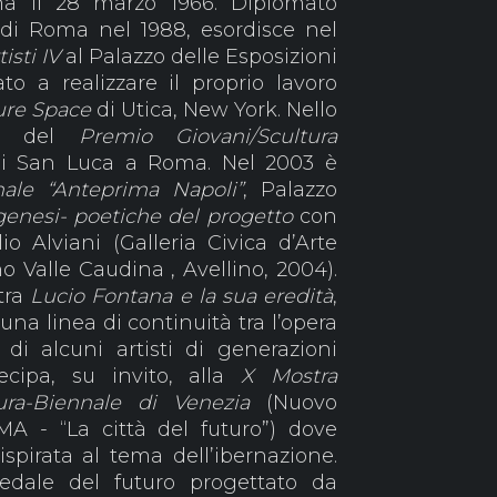
 il 28 marzo 1966. Diplomato
 di Roma nel 1988, esordisce nel
isti IV
al Palazzo delle Esposizioni
o a realizzare il proprio lavoro
ure Space
di Utica, New York. Nello
e del
Premio Giovani/Scultura
di San Luca a Roma. Nel 2003 è
ale “Anteprima Napoli”
, Palazzo
enesi- poetiche del progetto
con
 Alviani (Galleria Civica d’Arte
Valle Caudina , Avellino, 2004).
tra
Lucio Fontana e la sua eredità
,
una linea di continuità tra l’opera
di alcuni artisti di generazioni
ecipa, su invito, alla
X Mostra
tura-Biennale di Venezia
(Nuovo
MA - “La città del futuro”) dove
spirata al tema dell’ibernazione.
pedale del futuro progettato da