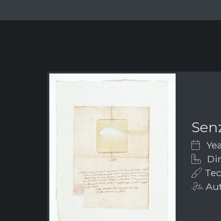
Senz
Yea
Dim
Tec
Aut