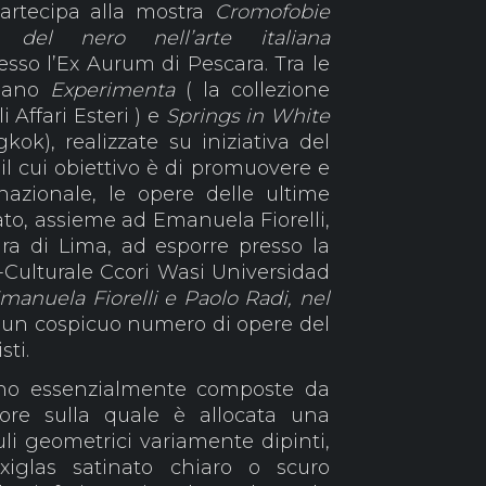
artecipa alla mostra
Cromofobie
del nero nell’arte italiana
esso l’Ex Aurum di Pescara. Tra le
rdano
Experimenta
( la collezione
 Affari Esteri ) e
Springs in White
ok), realizzate su iniziativa del
, il cui obiettivo è di promuovere e
nazionale, le opere delle ultime
tato, assieme ad Emanuela Fiorelli,
ltura di Lima, ad esporre presso la
o-Culturale Ccori Wasi Universidad
manuela Fiorelli e Paolo Radi, nel
un cospicuo numero di opere del
sti.
o essenzialmente composte da
riore sulla quale è allocata una
i geometrici variamente dipinti,
xiglas satinato chiaro o scuro