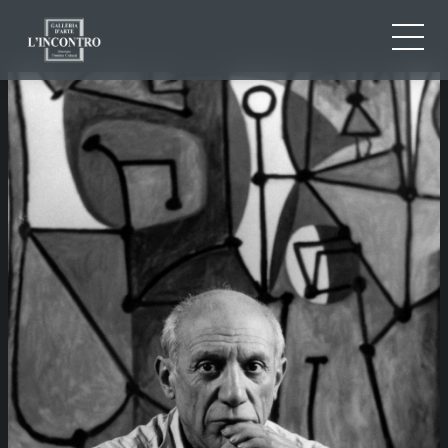
ABOUT US
IT
EN
NEWS AND EVENTS
FR
ARTISTS AND WORKS
EXHIBITIONS
CONTACTS