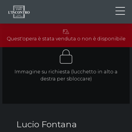
CHI SIAMO
IT
Quest'opera è stata venduta o non è disponibile
EN
NEWS ED EVENTI
FR
ARTISTI E OPERE
MOSTRE
CONTATTI
Immagine su richiesta (lucchetto in alto a
destra per sbloccare)
Lucio Fontana