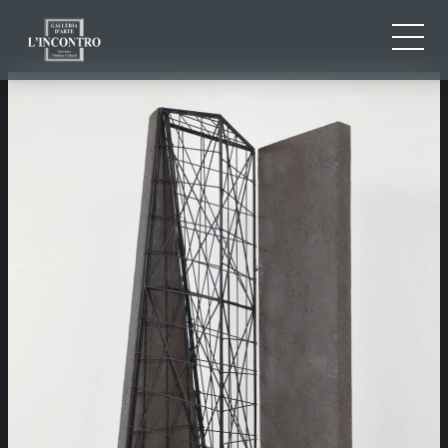
CHI SIAMO
IT
EN
NEWS ED EVENTI
FR
ARTISTI E OPERE
MOSTRE
CONTATTI