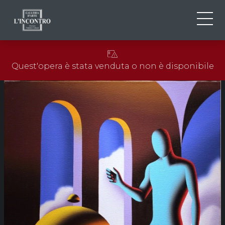
CHI SIAMO
IT
Quest'opera è stata venduta o non è disponibile
EN
NEWS ED EVENTI
FR
ARTISTI E OPERE
MOSTRE
CONTATTI