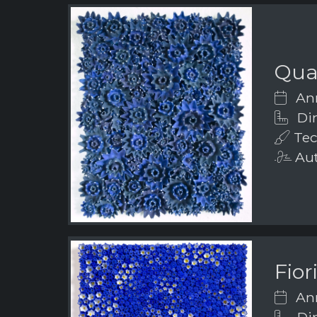
Qua
Ann
Dim
Tecn
Aut
Fior
Ann