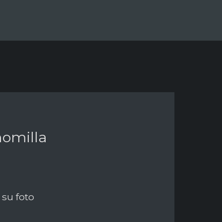
omilla
su foto