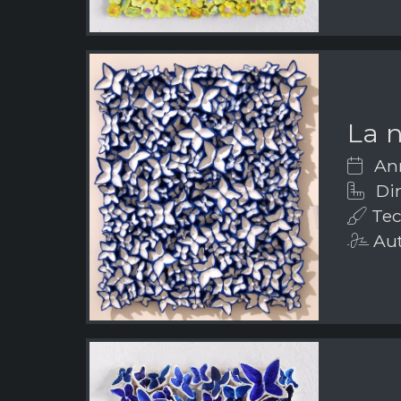
La n
Ann
Dim
Tecn
Aut