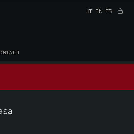
IT
EN
FR
ONTATTI
asa