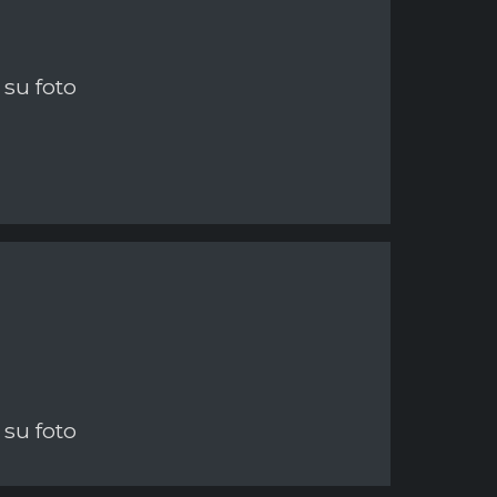
su foto
su foto