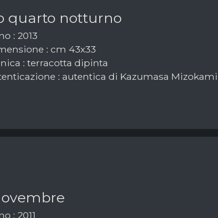
o quarto notturno
o : 2013
ensione : cm 43x33
ica : terracotta dipinta
enticazione : autentica di Kazumasa Mizokami 
novembre
o : 2011