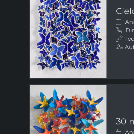
Ciel
Ann
Dim
Tecn
Aut
30 
Ann