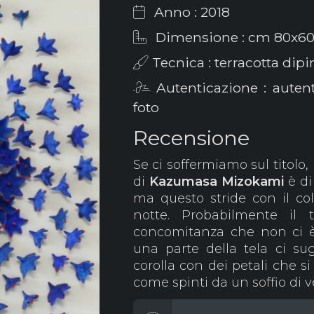
Anno : 2018
Dimensione : cm 80x6
Tecnica : terracotta dipin
Autenticazione : aute
foto
Recensione
Se ci soffermiamo sul titolo
di
Kazumasa Mizokami
è di
ma questo stride con il col
notte. Probabilmente il 
concomitanza che non ci è c
una parte della tela ci sug
corolla con dei petali che s
come spinti da un soffio di 