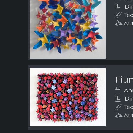
Dim
Tecn
Aut
Fiu
Ann
Dim
Tecn
Aut