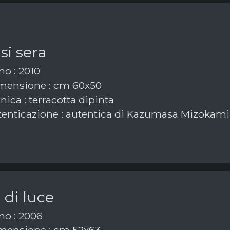
si sera
o : 2010
ensione : cm 60x50
ica : terracotta dipinta
enticazione : autentica di Kazumasa Mizokami 
i di luce
o : 2006