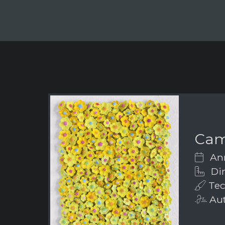
Cam
Ann
Dim
Tecn
Aut