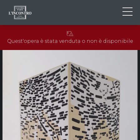
CHI SIAMO
IT
Quest'opera è stata venduta o non è disponibile
EN
NEWS ED EVENTI
FR
ARTISTI E OPERE
MOSTRE
CONTATTI