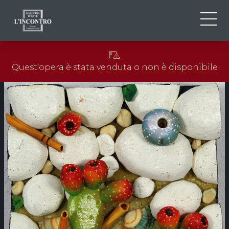
CHI SIAMO
IT
Quest'opera è stata venduta o non è disponibile
EN
NEWS ED EVENTI
FR
ARTISTI E OPERE
MOSTRE
CONTATTI