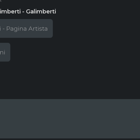
.
imberti - Galimberti
 - Pagina Artista
ni