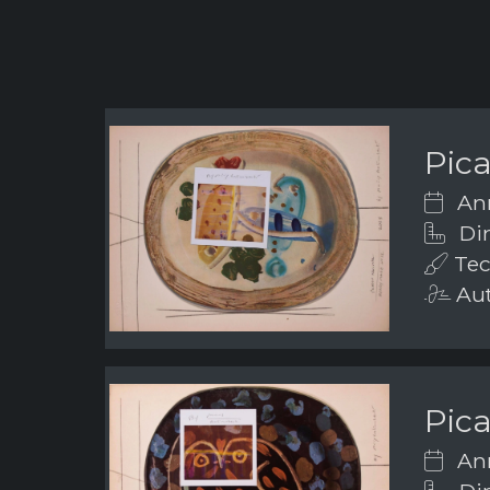
Pic
Ann
Dim
Tec
Aut
Pic
Ann