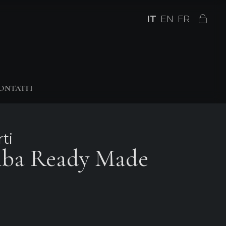
IT
EN
FR
ONTATTI
ti
mba Ready Made