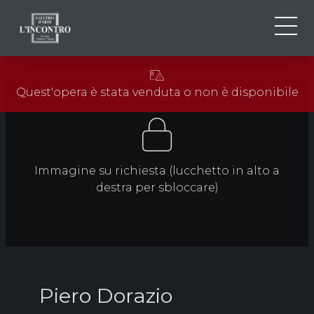
CHI SIAMO
IT
Quest'opera è stata venduta o non è disponibile
EN
NEWS ED EVENTI
FR
ARTISTI E OPERE
MOSTRE
CONTATTI
Immagine su richiesta (lucchetto in alto a
destra per sbloccare)
Piero Dorazio