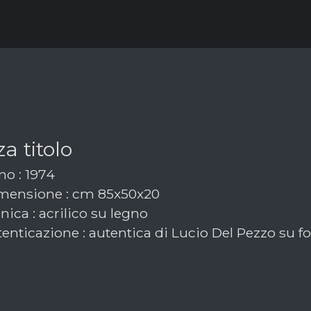
a titolo
o : 1974
ensione : cm 85x50x20
ica : acrilico su legno
enticazione : autentica di Lucio Del Pezzo su f