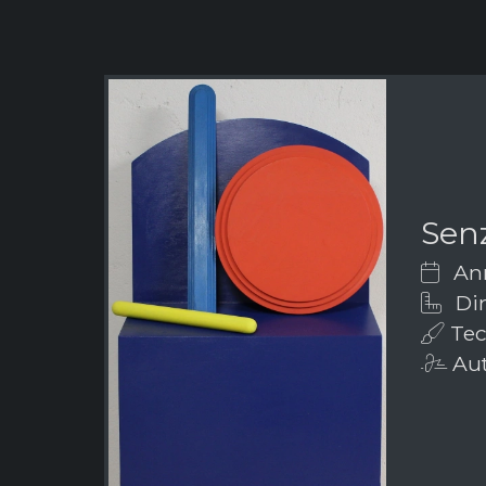
Senz
Ann
Dim
Tecn
Aut