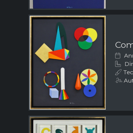
Com
Ann
Dim
Tecn
Aut