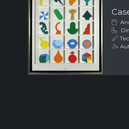
Case
Ann
Dim
Tecn
Aut