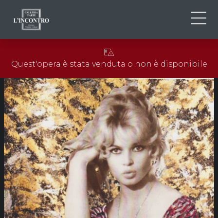
CHI SIAMO
IT
Quest'opera è stata venduta o non è disponibile
EN
NEWS ED EVENTI
FR
ARTISTI E OPERE
MOSTRE
CONTATTI