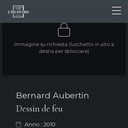
CHI SIAMO
IT
EN
NEWS ED EVENTI
Immagine su richiesta (lucchetto in alto a
FR
ARTISTI E OPERE
destra per sbloccare)
MOSTRE
CONTATTI
Bernard Aubertin
Dessin de feu
Anno : 2010