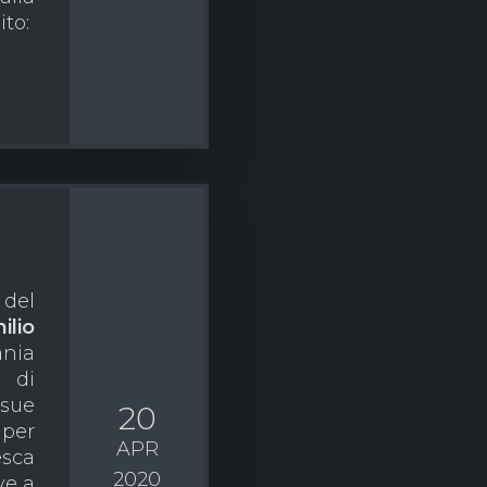
o:
 del
ilio
ania
di
sue
20
per
APR
esca
2020
ve a