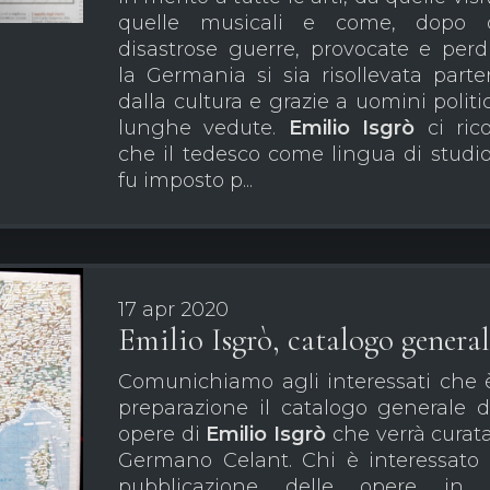
quelle musicali e come, dopo 
disastrose guerre, provocate e perd
la Germania si sia risollevata part
dalla cultura e grazie a uomini politic
lunghe vedute.
Emilio Isgrò
ci ric
che il tedesco come lingua di studio
fu imposto p...
17 apr 2020
Emilio Isgrò, catalogo general
Comunichiamo agli interessati che 
preparazione il catalogo generale d
opere di
Emilio Isgrò
che verrà curat
Germano Celant. Chi è interessato 
pubblicazione delle opere in 