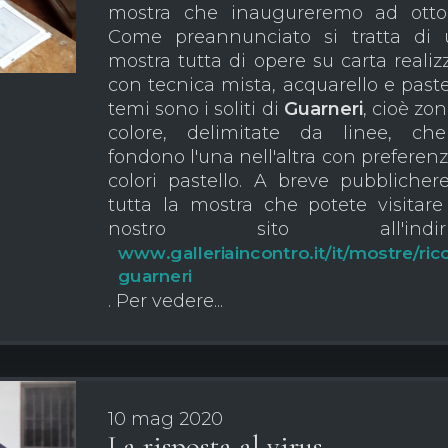
mostra che inaugureremo ad otto
Come preannunciato si tratta di
mostra tutta di opere su carta realiz
con tecnica mista, acquarello e pastell
temi sono i soliti di
Guarneri
, cioè zon
colore, delimitate da linee, ch
fondono l'una nell'altra con preferenz
colori pastello. A breve pubbliche
tutta la mostra che potete visitare
nostro sito all'indiri
www.galleriaincontro.it/it/mostre/ric
guarneri
. Per vedere...
10 mag 2020
La risposta al virus