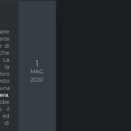
aele
arte
e di
 che
 La
1
 la
MAG
oro
2020
esto
 una
era
,
ebbe
u il
 ed
à di