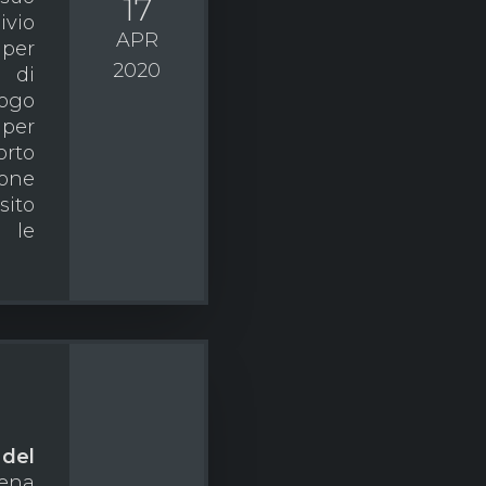
17
ivio
APR
 per
2020
 di
logo
 per
orto
ione
ito
 le
del
rena