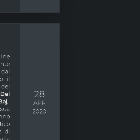
ne
ante
 dal
o il
 del
28
Del
Baj
,
APR
sua
2020
anno
ico
a di
alla