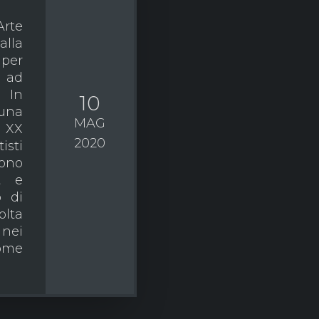
Arte
lla
 per
o ad
ò.
In
10
 una
MAG
l XX
2020
isti
vono
t e
ò di
olta
 nei
come