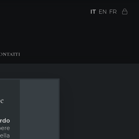
IT
EN
FR
ONTATTI
le
ardo
ere
lla