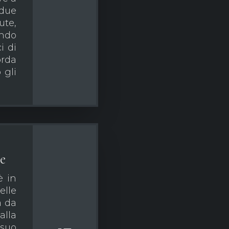
due
ute,
endo
i di
orda
 gli
e
è in
elle
a da
alla
suo