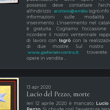
possesso deve contattare l'arch
all'indirizzo
isgrò.info
archivio@emilio
informazioni sulle modalità
inserimento. L'inserimento nel cata
è gratuita. Cogliamo l'occasione
ricordare il nostro ventennale rapp
di lavoro con
Isgrò
con la realizzaz
di due mostre. Sul nostro s
troverete
www.galleriaincontro.it
opere in vendita ...
13 apr 2020
Lucio del Pezzo, morte
Ieri 12 aprile 2020 è mancato
Lucio 
Pezzo
. Si chiude così l'avventura ter