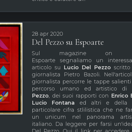
28 apr 2020
Del Pezzo su Espoarte
Sul magazine on li
Espoarte segnaliamo un interess
articolo su
Lucio Del Pezzo
scritto
giornalista Pietro Bazoli. Nell'articol
giornalista percorre le tappe salienti
percorso umano ed artistico di
Pezzo
, dei suoi rapporti con
Enrico 
Lucio Fontana
ed altri e della 
particolare cifra stlilistica che ne f
un unicum nel panorama artist
italiano. Da leggere per farsi un'ide
Del Pezzo. Qui il link per accedere 