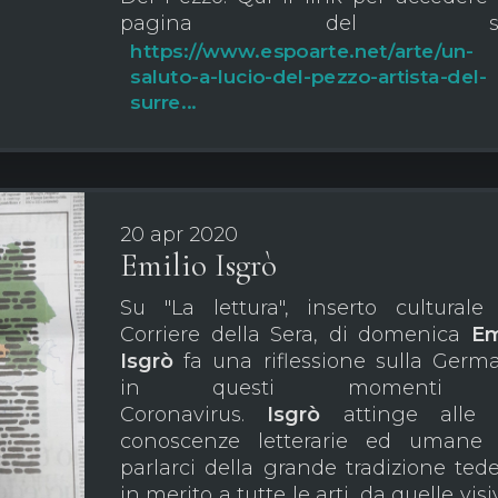
pagina del sit
https://www.espoarte.net/arte/un-
saluto-a-lucio-del-pezzo-artista-del-
surre...
20 apr 2020
Emilio Isgrò
Su "La lettura", inserto culturale
Corriere della Sera, di domenica
Em
Isgrò
fa una riflessione sulla Germ
in questi momenti 
Coronavirus.
Isgrò
attinge alle 
conoscenze letterarie ed umane 
parlarci della grande tradizione ted
in merito a tutte le arti, da quelle visi