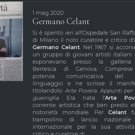
1 mag 2020
Germano Celant
Si è spento ieri all'Ospedale San Raff
di Milano il noto curatore e critico d'
Germano Celant
. Nel 1967 si accors
un gruppo di giovani artisti italiani
esponevano presso la galleria
Bertesca di Genova. Comprese
potenza comunicativa del l
linguaggio e ne scrisse il manif
titolandolo:
Arte Povera. Appunti per
guerriglia
. Era nata l'
Arte Pov
corrente artistica che ben presto 
notorietà mondiale. Per
Celant
f
trampolino di lancio nazionale
internazionale per la sua attivit
critico e curatore di...