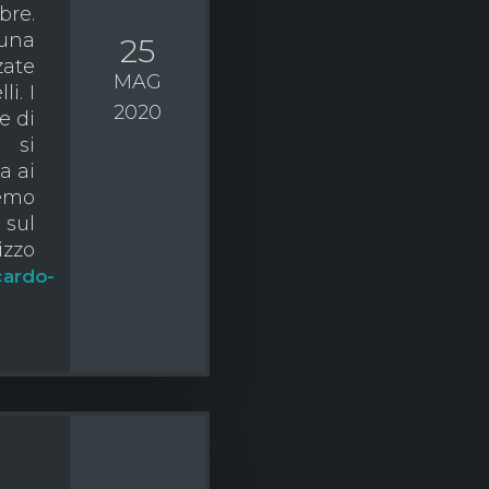
bre.
 una
25
zate
MAG
i. I
2020
e di
e si
a ai
remo
 sul
zzo
cardo-