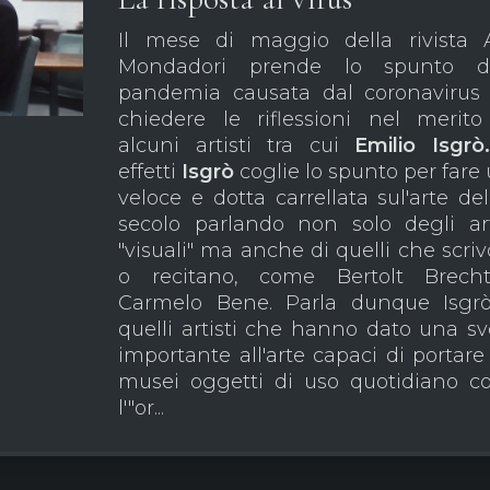
Il mese di maggio della rivista 
Mondadori prende lo spunto da
pandemia causata dal coronavirus
chiedere le riflessioni nel merit
alcuni artisti tra cui
Emilio Isgr
effetti
Isgrò
coglie lo spunto per fare
veloce e dotta carrellata sul'arte de
secolo parlando non solo degli art
"visuali" ma anche di quelli che scri
o recitano, come Bertolt Brech
Carmelo Bene. Parla dunque Isgr
quelli artisti che hanno dato una sv
importante all'arte capaci di portare
musei oggetti di uso quotidiano 
l'"or...