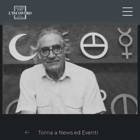
CHI SIAMO
IT
EN
NEWS ED EVENTI
FR
ARTISTI E OPERE
MOSTRE
CONTATTI
Torna a News ed Eventi