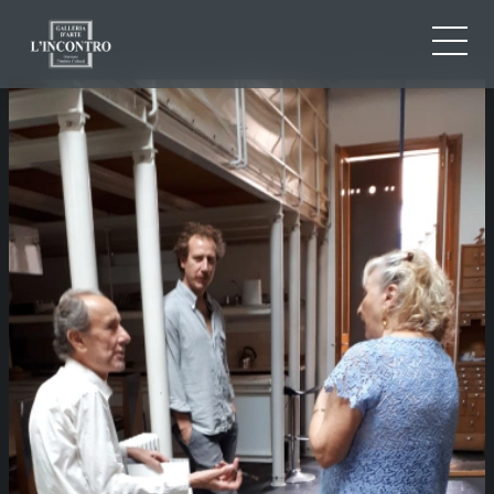
CHI SIAMO
IT
EN
NEWS ED EVENTI
FR
ARTISTI E OPERE
MOSTRE
CONTATTI