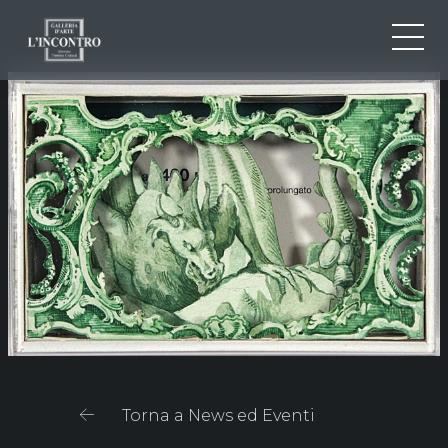
CHI SIAMO
IT
EN
NEWS ED EVENTI
FR
ARTISTI E OPERE
MOSTRE
CONTATTI
Torna a News ed Eventi