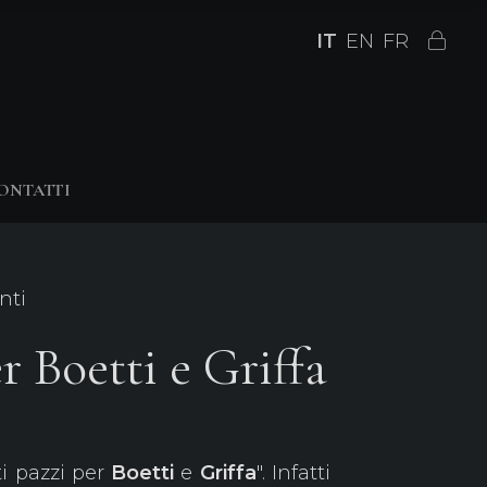
IT
EN
FR
ONTATTI
nti
r Boetti e Griffa
ti pazzi per
Boetti
e
Griffa
". Infatti