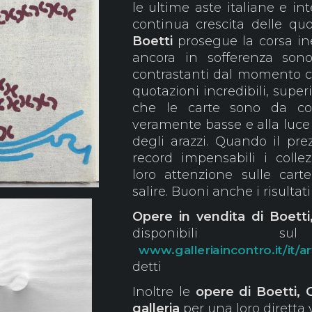
le ultime aste italiane e i
continua crescita delle quot
Boetti
prosegue la corsa iner
ancora in sofferenza sono
contrastanti dal momento c
quotazioni incredibili, superi
che le carte sono da com
veramente basse e alla luce 
degli arazzi. Quando il pre
record impensabili i collezi
loro attenzione sulle car
salire. Buoni anche i risultat
Opere in vendita di Boetti
disponibili 
www.galleriaincontro.it/it/ar
detti
Inoltre le
opere di Boetti, 
galleria
per una loro diretta 