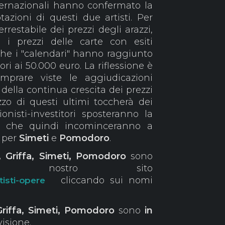
nternazionali hanno confermato la
azioni di questi due artisti. Per
restabile dei prezzi degli arazzi,
 i prezzi delle carte con esiti
he i "calendari" hanno raggiunto
ori ai 50.000 euro. La riflessione è
prare viste le aggiudicazioni
della continua crescita dei prezzi
zzo di questi ultimi toccherà dei
onisti-investitori sposteranno la
te che quindi incominceranno a
i per
Simeti
e
Pomodoro
.
, Griffa, Simeti, Pomodoro
sono
sul nostro sito
cliccando sui nomi
tisti-opere
Griffa, Simeti, Pomodoro
sono
in
visione.