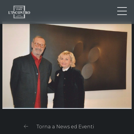
CHI SIAMO
IT
EN
NEWS ED EVENTI
FR
ARTISTI E OPERE
MOSTRE
CONTATTI
Torna a News ed Eventi