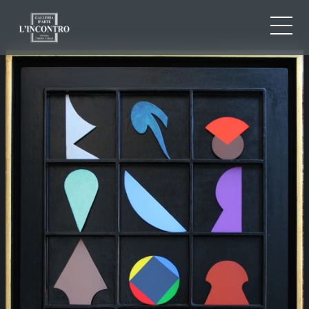
CHI SIAMO
IT
EN
NEWS ED EVENTI
FR
ARTISTI E OPERE
MOSTRE
CONTATTI