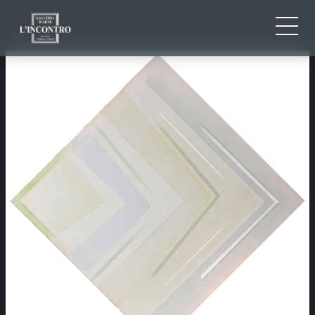
CHI SIAMO
IT
EN
NEWS ED EVENTI
FR
ARTISTI E OPERE
MOSTRE
CONTATTI