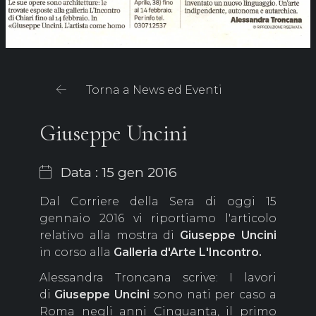
Torna a News ed Eventi
Giuseppe Uncini
Data : 15 gen 2016
Dal Corriere della Sera di oggi 15
gennaio 2016 vi riportiamo l'articolo
relativo alla mostra di
Giuseppe Uncini
in corso alla
Galleria d'Arte L'Incontro.
Alessandra Troncana scrive: I lavori
di
Giuseppe Uncini
sono nati per caso a
Roma negli anni Cinquanta, il primo