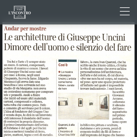
CHI SIAMO
IT
EN
NEWS ED EVENTI
FR
ARTISTI E OPERE
MOSTRE
CONTATTI