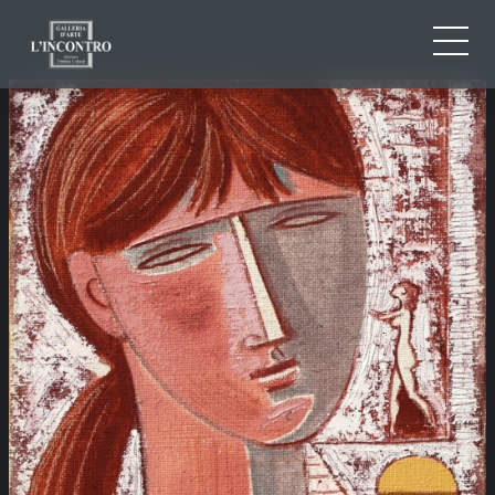
CHI SIAMO
IT
EN
NEWS ED EVENTI
FR
ARTISTI E OPERE
MOSTRE
CONTATTI