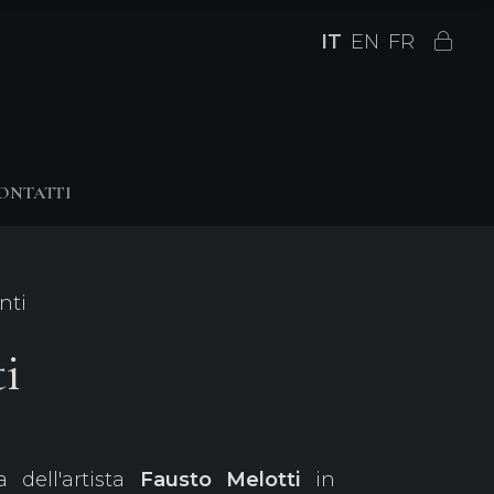
IT
EN
FR
ONTATTI
nti
i
 dell'artista
Fausto Melotti
in