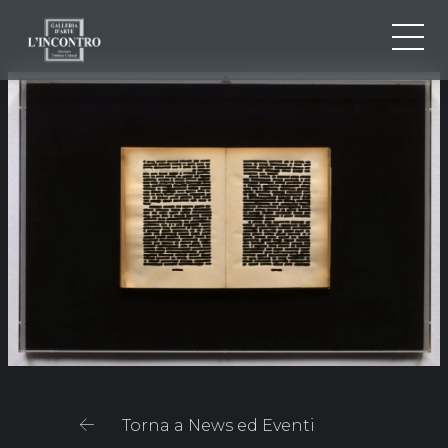
CHI SIAMO
IT
EN
NEWS ED EVENTI
FR
ARTISTI E OPERE
MOSTRE
CONTATTI
Torna a News ed Eventi