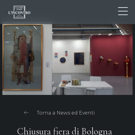
CHI SIAMO
IT
EN
NEWS ED EVENTI
FR
ARTISTI E OPERE
MOSTRE
CONTATTI
Torna a News ed Eventi
Chiusura fiera di Bologna