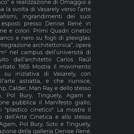
nco” e realizzazione di Omaggio a
 la svolta di Vasarely verso l’arte
rafismi, ingrandimenti dei suoi
 esposti presso Denise René in
e e colori. Primi Quadri cinetici
anco e nero su fogli di plexiglas.
Integrazione architettonica”, opera
m² nel campus dell’università di
ito dall’architetto Carlos Raúl
vitato. 1955 Mostra Il movimento
 su iniziativa di Vasarely, con
’arte astratta, e che riunisce,
, Calder, Man Ray e dello stesso
to, Pol Bury, Tinguely, Agam e
ne pubblica il Manifesto giallo,
"plastico cinetico". La mostra Il
 dell’Arte Cinetica e allo stesso
 Agam, Pol Bury, Soto e Tinguely,
zione della galleria Denise René.