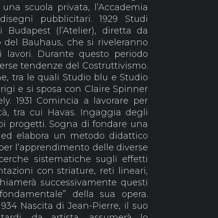
 una scuola privata, l’Accademia
isegni pubblicitari. 1929 Studi
Budapest (l’Atelier), diretta da
 del Bauhaus, che si riveleranno
oi lavori. Durante questo periodo
iverse tendenze del Costruttivismo.
, tra le quali Studio blu e Studio
arigi e si sposa con Claire Spinner
y. 1931 Comincia a lavorare per
tà, tra cui Havas. Ingaggia degli
suoi progetti. Sogna di fondare una
, ed elabora un metodo didattico
 per l’apprendimento delle diverse
cerche sistematiche sugli effetti
tazioni con striature, reti lineari,
 chiamerà successivamente questi
o fondamentale” della sua opera.
1934 Nascita di Jean-Pierre, il suo
tardi, da artista, assumerà lo