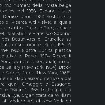
il primo numero della rivista belga
xelles nel 1956. Espone i suoi
ia Denise René. 1960 Sostiene la
di Ricerca Arti Visive), al quale
l, accanto a Julio Le Parc, Horacio
et, Joël Stein e Francisco Sobrino.
 des Beaux-Arts di Bruxelles su
scita di suo nipote Pierre. 1961 Si
rne. 1963 Mostra L’unità plastica
orative di Parigi. 1964 Riceve il
rk. Numerose personali, tra cui:
ce Gallery (New York, 1964), Brook
) e Sidney Janis (New York, 1966).
rtire dal dado assonometrico e del
re quali Omaggio all’Esagono,
”, e “Bidim”. 1965 Partecipa alla
nsive Eye, organizzata da William
um of Modern Art di New York ed