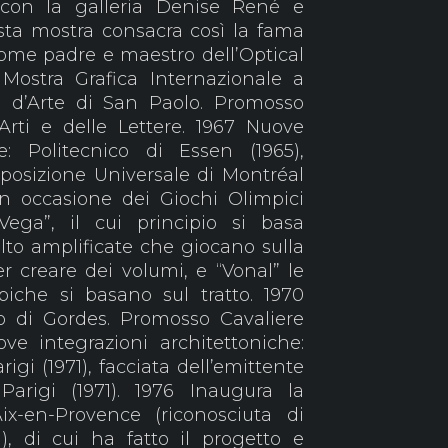
e con la galleria Denise René e
esta mostra consacra così la fama
come padre e maestro dell’Optical
Mostra Grafica Internazionale a
e d’Arte di San Paolo. Promosso
 Arti e delle Lettere. 1967 Nuove
he: Politecnico di Essen (1965),
sposizione Universale di Montréal
in occasione dei Giochi Olimpici
“Vega”, il cui principio si basa
olto amplificate che giocano sulla
r creare dei volumi, e “Vonal” le
piche si basano sul tratto. 1970
o di Gordes. Promosso Cavaliere
ve integrazioni architettoniche:
gi (1971), facciata dell’emittente
arigi (1971). 1976 Inaugura la
x-en-Provence (riconosciuta di
), di cui ha fatto il progetto e