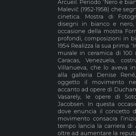
Arcueil. Periodo “Nero e bia
Malevič (1952-1958) che segna
cinetica. Mostra di Fotog
disegni in bianco e nero,
occasione della mostra Form
profondi, composizioni in bi
1954 Realizza la sua prima “
murale in ceramica di 100 
Caracas, Venezuela, costru
Villanueva, che lo aveva in
alla galleria Denise René,
oggetto il movimento nell
accanto ad opere di Duchamp
Vasarely, le opere di So
Jacobsen. In questa occasio
dove enuncia il concetto di 
movimento consacra l’inizio
tempo lancia la carriera di
oltre ad aumentare la reputa