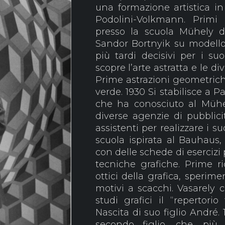
una formazione artistica in
Podolini-Volkmann. Primi d
presso la scuola Mühely di 
Sandor Bortnyik su modello
più tardi decisivi per i su
scopre l’arte astratta e le d
Prime astrazioni geometriche
verde. 1930 Si stabilisce a P
che ha conosciuto al Mühel
diverse agenzie di pubblici
assistenti per realizzare i 
scuola ispirata al Bauhaus
con delle schede di esercizi
tecniche grafiche. Prime ri
ottici della grafica, sperimen
motivi a scacchi. Vasarely
studi grafici il “repertori
Nascita di suo figlio André. 
secondo figlio, che, più 