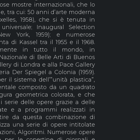
se mostre internazionali, che lo
e, tra cui: 50 anni d’arte moderna
xelles, 1958), che si è tenuta in
 universale; Inaugural Selection
ew York, 1959); e numerose
a di Kassel tra il 1955 e il 1968.
lmente in tutto il mondo, in
Nazionale di Belle Arti di Buenos
llery di Londra e alla Pace Gallery
leria Der Spiegel a Colonia (1959).
r il sistema dell’”unità plastica”,
entale composto da un quadrato
igura geometrica colorata, e che
serie delle opere grazie a delle
cate e a programmi realizzati in
artire da questa combinazione di
izza una serie di opere intitolate
azioni, Algoritmi. Numerose opere
 per le copertine di giornali e