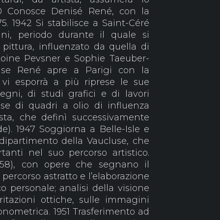
40 Conosce Denisé René, con la
75. 1942 Si stabilisce a Saint-Céré
ni, periodo durante il quale si
pittura, influenzato da quella di
ntoine Pevsner e Sophie Taeuber-
nise René apre a Parigi con la
 vi esporrà a più riprese le sue
gni, di studi grafici e di lavori
Fase di quadri a olio di influenza
lista, che definì successivamente
ade). 1947 Soggiorna a Belle-Isle e
 dipartimento della Vaucluse, che
anti nel suo percorso artistico.
-1958), con opere che segnano il
 percorso astratto e l’elaborazione
 personale; analisi della visione
rritazioni ottiche, sulle immagini
sonometrica. 1951 Trasferimento ad