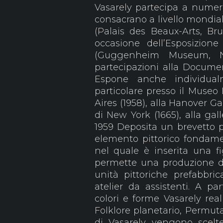
Vasarely partecipa a numero
consacrano a livello mondial
(Palais des Beaux-Arts, Bru
occasione dell’Esposizione
(Guggenheim Museum, N
partecipazioni alla Document
Espone anche individua
particolare presso il Museo 
Aires (1958), alla Hanover Ga
di New York (1665), alla gal
1959 Deposita un brevetto pe
elemento pittorico fondam
nel quale è inserita una f
permette una produzione di 
unità pittoriche prefabbri
atelier da assistenti. A p
colori e forme Vasarely real
Folklore planetario, Permut
di Vasarely vengono scelte