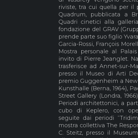
riviste, tra cui quella per 
Quadrum, pubblicata a Bru
Quadri cinetici alla galler
fondazione del GRAV (Gruppo 
prende parte suo figlio Yvara
Garcia-Rossi, François Morell
Mostra personale al Palais
invito di Pierre Jeanglet. Na
trasferisce ad Annet-sur-Ma
presso il Museo di Arti Dec
premio Guggenheim a New Yo
Kunsthalle (Berna, 1964), Pa
Street Gallery (Londra, 1966
Periodi architettonici, a pa
cubo di Keplero, con ope
seguite dai periodi “Tridim
mostra collettiva The Respo
C. Steitz, presso il Muse