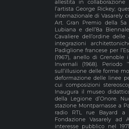
allestita in collaborazion
l’artista George Rickey; qu
internazionale di Vasarely 
Art. Gran Premio della 5a 
Lubiana e dell’8a Biennal
Cavaliere dell’ordine delle
integrazioni architettonic
Padiglione francese per l’E
(1967), anello di Grenoble 
Invernali (1968). Periodo 
sull’illusione delle forme m
deformazione delle linee pe
cui composizioni stereosco
Inaugura il museo didattic
della Legione d’Onore. Nuo
stazione Montparnasse a Pari
radio RTL rue Bayard a P
Fondazione Vasarely ad Ai
interesse pubblico nel 1971