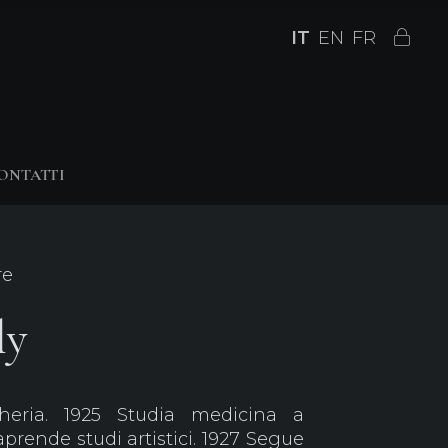
IT
EN
FR
ONTATTI
re
ly
eria. 1925 Studia medicina a
prende studi artistici. 1927 Segue