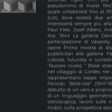
pseudonimo di Yvaral. 19
quale collaborerà fino al 19
(Lot), dove resterà due an
interesserà sempre più alla 
Paul Klee, Josef Albers, A
Arp. 1944 La galleria De
partecipazione di Vasarely;
opere. Prima mostra di dise
pubblicitari alla galleria. 
cubista, futurista e surrea
“fausses routes ” (false str
nel villaggio di Gordes nel
rappresentano tappe import
Periodo “Belle-Isle” (1947
debutto di un vero e proprio
di un linguaggio geometrico
steroscopica, lavoro sulle i
mobili, sulla prospettiva as